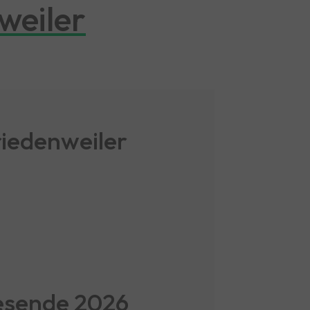
weiler
riedenweiler
resende 2026