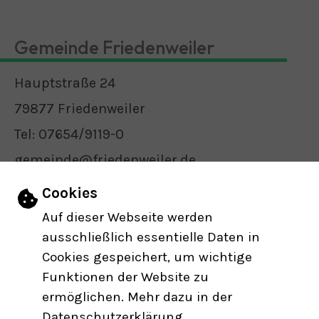
Gemeinde Friedenweiler
Hauptstraße 24
79877 Friedenweiler
Tel: 07654/9119-0
gemeinde@friedenweiler.de
E-Mail schreiben
Einstellungen zu Cookies und Barrier
Cookies
Auf dieser Webseite werden
ausschließlich essentielle Daten in
Öffnungszeiten
Cookies gespeichert, um wichtige
Funktionen der Website zu
INHALT
IMPRESSUM
DATENSCHUTZERKLÄRUNG
ermöglichen. Mehr dazu in der
ERKLÄRUNG ZUR BARRIEREFREIHEIT
Datenschutzerklärung.