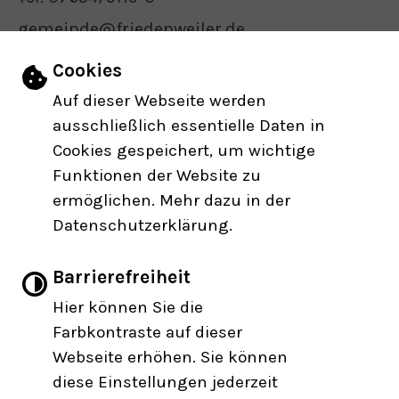
gemeinde@friedenweiler.de
E-Mail schreiben
Einstellungen zu Cookies und Barrier
Cookies
Auf dieser Webseite werden
ausschließlich essentielle Daten in
Öffnungszeiten
Cookies gespeichert, um wichtige
Funktionen der Website zu
INHALT
IMPRESSUM
DATENSCHUTZERKLÄRUNG
ermöglichen. Mehr dazu in der
ERKLÄRUNG ZUR BARRIEREFREIHEIT
Datenschutzerklärung.
Barrierefreiheit
Hier können Sie die
Leichte Sprache
Farbkontraste auf dieser
Webseite erhöhen. Sie können
Gebärdensprache
diese Einstellungen jederzeit